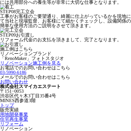
には共用部分への養生等が非常に大切な仕事となります。
STEP
08
完工立会
工事がお客様のご要望通り、綺麗に仕上がっているかを現地に
て当社と現場監督、お客様にて細かくチェックし、設備関係の
簡単な使用方法のご説明をさせて頂きます。
STEP
09
お引渡し
リフォーム代金のお支払を頂きまして、完了となります。
施工例はこちら
リノベーションブランド
「RenoMaker」フォトスタジオ
リノベーション施工例を見る
お電話でのお問い合わせはこちら
03-5990-6186
メールでのお問い合わせはこちら
お問い合わせ
株式会社スマイカエステート
〒151−0053
渋谷区代々木3丁目35番4号
MINES西参道3階
トップ
販売実績
用地開発事業
住宅再生事業
リフォーム
リノベーション