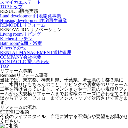
スマイカエステート
TOP
トップ
RESULTS
販売実績
Land development
用地開発事業
Housing development
住宅再生事業
REMODEL
リフォーム
RENOVATION
リノベーション
Living room
リビング
Kitchen
キッチン
Bath room
洗面・浴室
Others
その他
RENTAL MANAGEMENT
賃貸管理
COMPANY
会社概要
CONTACT
お問い合わせ
TOP
リフォーム事業
Remodel
リフォーム事業
当社では、東京都、神奈川県、千葉県、埼玉県の１都３県に
て、水回りはもちろんのこと、リビングや居室等のリフォーム
工事を請け負っています。マンションや一戸建の小規模リフォ
ームから大規模リフォームまでお客様のニーズに合わせてご相
談からアフターフォローまでノンストップで対応させて頂きま
す。
リフォームの流れ
STEP
01
ご相談
今後のライフスタイル、自宅に対する不満点や要望をお聞かせ
ください。