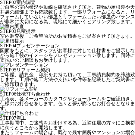
STEP
02
室内調査
ご自宅の室内状況や動線を確認させて頂き、建物の屋根裏や天
井裏の細部までも確認致します。一部リフォームになると、リ
フォームしていないお部屋とリフォームしたお部屋のバランス
が非常に大切になる為、現地にて細かくヒアリング致します。
STEP
03
見積提示
室内調査後、ご希望箇所のお見積書をご提案させて頂きます。
STEP
04
プレゼンテーション
図面をもとに、スタッフがお客様に対して仕様書をご提示しな
がら施工後のイメージをプレゼンテーション致します。同時に
支払いのご相談もお受けします。
STEP
05
リフォーム契約
ご印鑑、請負金、印紙をお持ち頂いて、工事請負契約を締結致
します。工期や施工方法や支払い条件等を記載したご契約書に
ご捺印頂きます。
STEP
06
仕様打ち合わせ
工程表、各メーカーのカタログやショールームをご確認頂き、
仕様のお打合せをします。色々と夢が膨らむお打合せとなりま
す。
STEP
07
着工
工事期間中、ご迷惑をお掛けする為、近隣住居の方々にご挨拶
に伺うところから開始します。
またリフォームの場合は、既存で残す箇所やマンションの場合