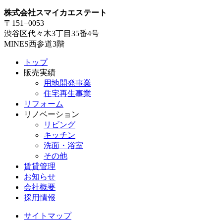
株式会社スマイカエステート
〒151−0053
渋谷区代々木3丁目35番4号
MINES西参道3階
トップ
販売実績
用地開発事業
住宅再生事業
リフォーム
リノベーション
リビング
キッチン
洗面・浴室
その他
賃貸管理
お知らせ
会社概要
採用情報
サイトマップ