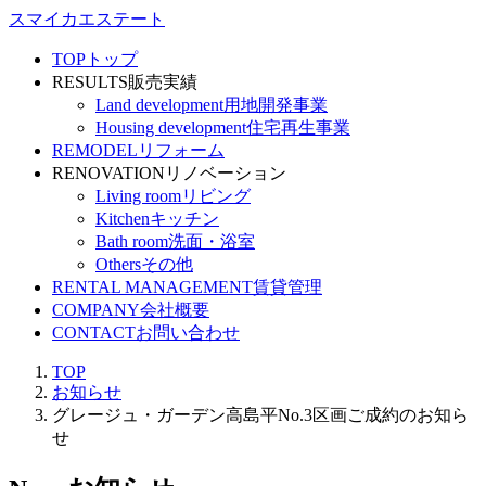
スマイカエステート
TOP
トップ
RESULTS
販売実績
Land development
用地開発事業
Housing development
住宅再生事業
REMODEL
リフォーム
RENOVATION
リノベーション
Living room
リビング
Kitchen
キッチン
Bath room
洗面・浴室
Others
その他
RENTAL MANAGEMENT
賃貸管理
COMPANY
会社概要
CONTACT
お問い合わせ
TOP
お知らせ
グレージュ・ガーデン高島平No.3区画ご成約のお知ら
せ