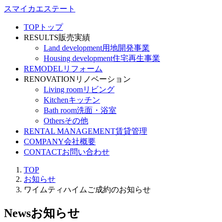
スマイカエステート
TOP
トップ
RESULTS
販売実績
Land development
用地開発事業
Housing development
住宅再生事業
REMODEL
リフォーム
RENOVATION
リノベーション
Living room
リビング
Kitchen
キッチン
Bath room
洗面・浴室
Others
その他
RENTAL MANAGEMENT
賃貸管理
COMPANY
会社概要
CONTACT
お問い合わせ
TOP
お知らせ
ワイムティハイムご成約のお知らせ
News
お知らせ