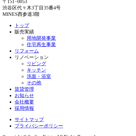
〒151−0053
渋谷区代々木3丁目35番4号
MINES西参道3階
トップ
販売実績
用地開発事業
住宅再生事業
リフォーム
リノベーション
リビング
キッチン
洗面・浴室
その他
賃貸管理
お知らせ
会社概要
採用情報
サイトマップ
プライバシーポリシー