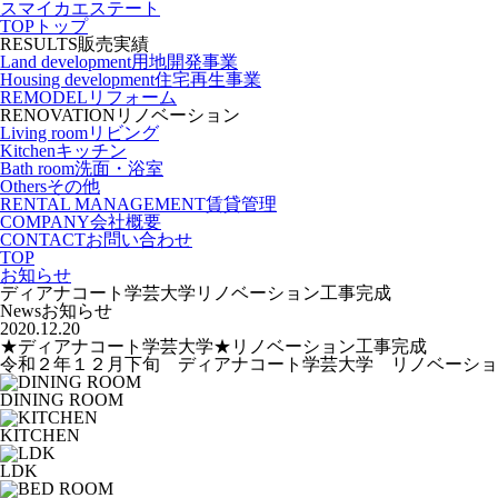
スマイカエステート
TOP
トップ
RESULTS
販売実績
Land development
用地開発事業
Housing development
住宅再生事業
REMODEL
リフォーム
RENOVATION
リノベーション
Living room
リビング
Kitchen
キッチン
Bath room
洗面・浴室
Others
その他
RENTAL MANAGEMENT
賃貸管理
COMPANY
会社概要
CONTACT
お問い合わせ
TOP
お知らせ
ディアナコート学芸大学リノベーション工事完成
News
お知らせ
2020.12.20
★ディアナコート学芸大学★リノベーション工事完成
令和２年１２月下旬 ディアナコート学芸大学 リノベーショ
DINING ROOM
KITCHEN
LDK