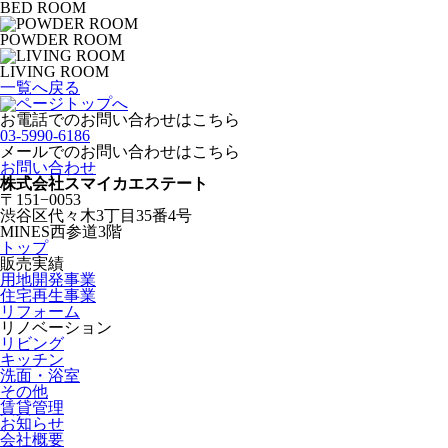
BED ROOM
POWDER ROOM
LIVING ROOM
一覧へ戻る
お電話でのお問い合わせはこちら
03-5990-6186
メールでのお問い合わせはこちら
お問い合わせ
株式会社スマイカエステート
〒151−0053
渋谷区代々木3丁目35番4号
MINES西参道3階
トップ
販売実績
用地開発事業
住宅再生事業
リフォーム
リノベーション
リビング
キッチン
洗面・浴室
その他
賃貸管理
お知らせ
会社概要